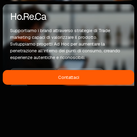
Ho.Re.Ca
Supportiamo i brand attraverso strategie di Trade
marketing capaci di valorizzare il prodotto.
Sviluppiamo progetti Ad Hoc per aumentare la
penetrazione all’interno dei punti di consumo, creando
esperienze autentiche e riconoscibili.
BRAND AMBASSADOR
INDAGINI DI MERCATO
Contattaci
ALLESTIMENTI VETRINE
SVILUPPO E GESTIONE EVENTI
TOUR