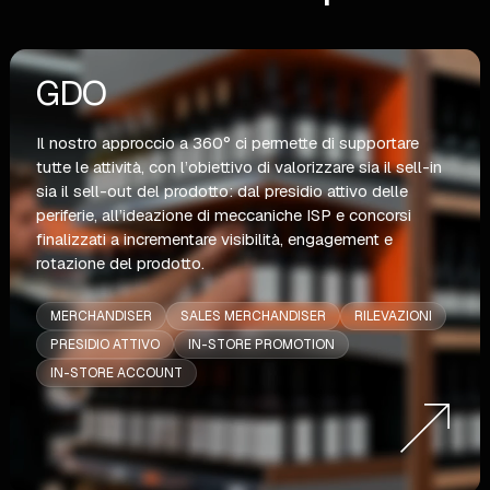
GDO
Il nostro approccio a 360° ci permette di supportare
tutte le attività, con l’obiettivo di valorizzare sia il sell-in
sia il sell-out del prodotto: dal presidio attivo delle
periferie, all’ideazione di meccaniche ISP e concorsi
finalizzati a incrementare visibilità, engagement e
rotazione del prodotto.
MERCHANDISER
SALES MERCHANDISER
RILEVAZIONI
PRESIDIO ATTIVO
IN-STORE PROMOTION
IN-STORE ACCOUNT